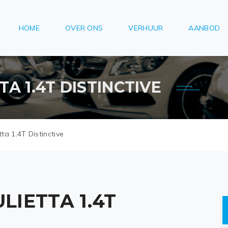
HOME
OVER ONS
VERHUUR
AANBOD
A 1.4T DISTINCTIVE
ta 1.4T Distinctive
LIETTA 1.4T