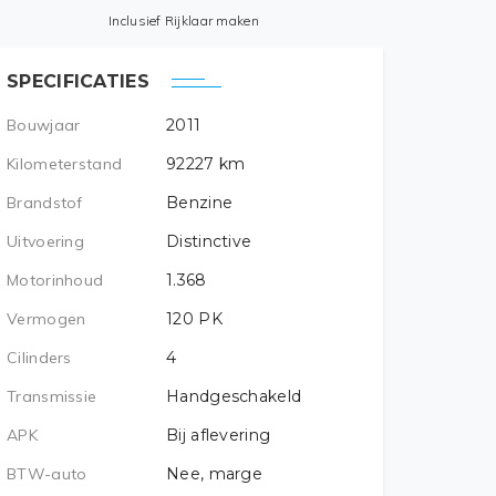
Inclusief Rijklaar maken
SPECIFICATIES
Bouwjaar
2011
Kilometerstand
92227
km
Brandstof
Benzine
Uitvoering
Distinctive
Motorinhoud
1.368
Vermogen
120
PK
Cilinders
4
Transmissie
Handgeschakeld
APK
Bij aflevering
BTW-auto
Nee, marge