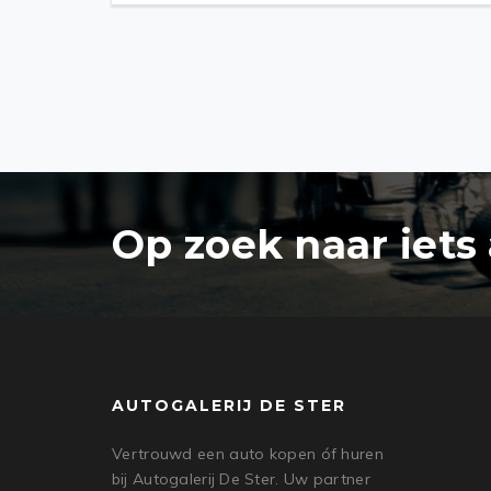
Op zoek naar iets
AUTOGALERIJ DE STER
Vertrouwd een auto kopen óf huren
bij Autogalerij De Ster. Uw partner