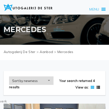
MENU
MERCEDES
Autogalerij De Ster
>
Aanbod
>
Mercedes
Your search returned 4
results
View as:
verk