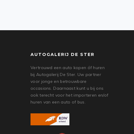
AUTOGALERIJ DE STER
Vertrouwd een auto kopen óf huren
bij Autogalerij De Ster. Uw partner
voor jonge en betrouwbare
occasions. Daarnaast kunt u bij ons
ook terecht voor het importeren en/of
huren van een auto of bus.