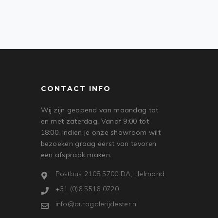
CONTACT INFO
Wij zijn geopend van maandag tot
en met zaterdag. Vanaf 9:00 tot
18:00. Indien je onze showroom wilt
bezoeken graag eerst van tevoren
een afspraak maken.
Postbus 2108 5700 DA, Helmond
+31 (0)6 5516 0720
info@autogalerijdester.nl