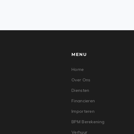
MENU
Home
Over Ons
Diensten
Financieren
Importeren
BPM Berekening
Verhuur