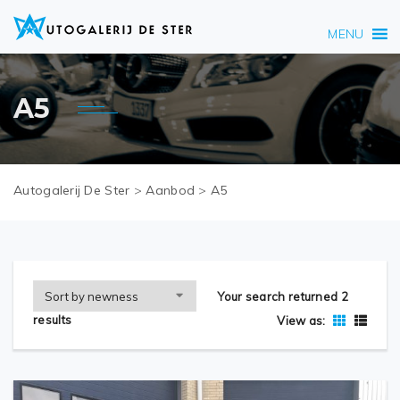
MENU
A5
Autogalerij De Ster
>
Aanbod
>
A5
Your search returned 2
results
View as: