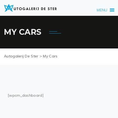
MENU
MY CARS
Autogalerij De Ster
>
My Cars
[wpcm_dashboard]