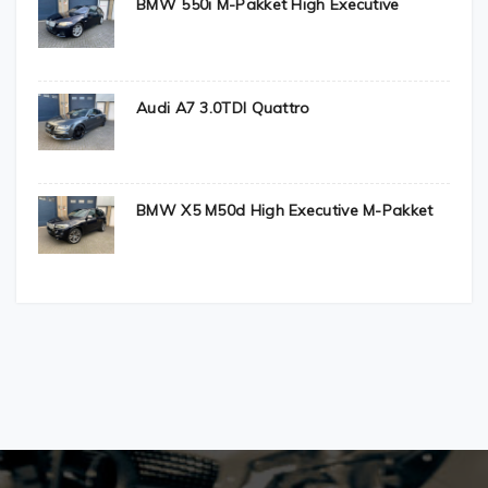
BMW 550i M-Pakket High Executive
Audi A7 3.0TDI Quattro
BMW X5 M50d High Executive M-Pakket